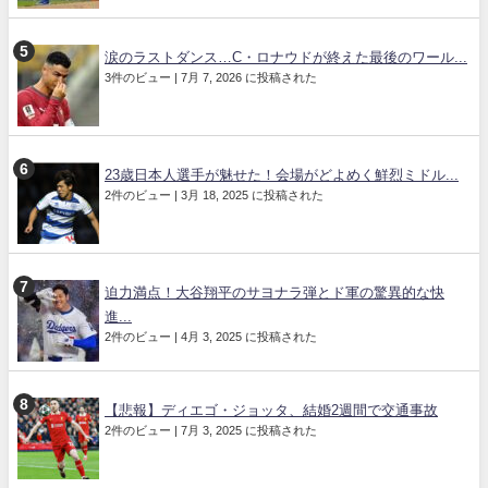
涙のラストダンス…C・ロナウドが終えた最後のワール...
3件のビュー
|
7月 7, 2026 に投稿された
23歳日本人選手が魅せた！会場がどよめく鮮烈ミドル...
2件のビュー
|
3月 18, 2025 に投稿された
迫力満点！大谷翔平のサヨナラ弾とド軍の驚異的な快
進...
2件のビュー
|
4月 3, 2025 に投稿された
【悲報】ディエゴ・ジョッタ、結婚2週間で交通事故
2件のビュー
|
7月 3, 2025 に投稿された