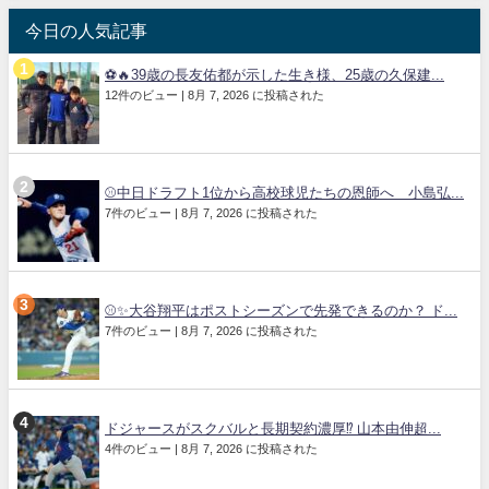
今日の人気記事
⚽🔥39歳の長友佑都が示した生き様、25歳の久保建...
12件のビュー
|
8月 7, 2026 に投稿された
⚾中日ドラフト1位から高校球児たちの恩師へ 小島弘...
7件のビュー
|
8月 7, 2026 に投稿された
⚾✨大谷翔平はポストシーズンで先発できるのか？ ド...
7件のビュー
|
8月 7, 2026 に投稿された
ドジャースがスクバルと長期契約濃厚⁉︎ 山本由伸超...
4件のビュー
|
8月 7, 2026 に投稿された