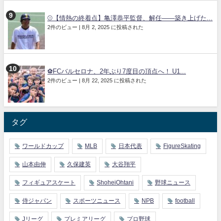
⚾【情熱の終着点】亀澤恭平監督、解任――築き上げた...
2件のビュー
|
8月 2, 2025 に投稿された
⚽️FCバルセロナ、2年ぶり7度目の頂点へ！ U1...
2件のビュー
|
8月 22, 2025 に投稿された
タグ
ワールドカップ
MLB
日本代表
FigureSkating
山本由伸
久保建英
大谷翔平
フィギュアスケート
ShoheiOhtani
野球ニュース
侍ジャパン
スポーツニュース
NPB
football
Jリーグ
プレミアリーグ
プロ野球