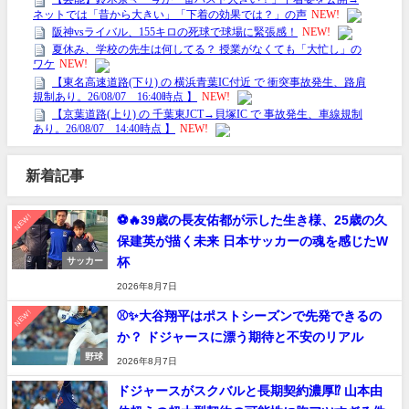
新着記事
NEW!
⚽🔥39歳の長友佑都が示した生き様、25歳の久
保建英が描く未来 日本サッカーの魂を感じたW
杯
サッカー
2026年8月7日
NEW!
⚾✨大谷翔平はポストシーズンで先発できるの
か？ ドジャースに漂う期待と不安のリアル
野球
2026年8月7日
ドジャースがスクバルと長期契約濃厚⁉︎ 山本由