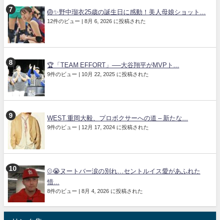
🏐✨野中瑠衣25歳の誕生日に感動！美人母娘ショット...
12件のビュー
|
8月 6, 2026 に投稿された
🏆「TEAM EFFORT」──大谷翔平がMVPト...
9件のビュー
|
10月 22, 2025 に投稿された
WEST.重岡大毅、プロボクサーへの道 – 新たな...
9件のビュー
|
12月 17, 2024 に投稿された
⚾😭ヌートバー涙の別れ…セントルイス愛があふれた
惜...
8件のビュー
|
8月 4, 2026 に投稿された