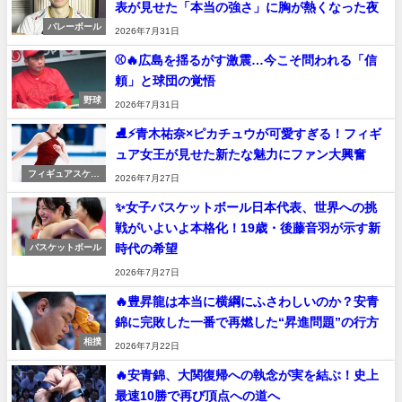
表が見せた「本当の強さ」に胸が熱くなった夜
バレーボール
2026年7月31日
⚾🔥広島を揺るがす激震…今こそ問われる「信
頼」と球団の覚悟
野球
2026年7月31日
⛸️⚡青木祐奈×ピカチュウが可愛すぎる！フィギ
ュア女王が見せた新たな魅力にファン大興奮
フィギュアスケー
2026年7月27日
ト
✨女子バスケットボール日本代表、世界への挑
戦がいよいよ本格化！19歳・後藤音羽が示す新
時代の希望
バスケットボール
2026年7月27日
🔥豊昇龍は本当に横綱にふさわしいのか？安青
錦に完敗した一番で再燃した“昇進問題”の行方
相撲
2026年7月22日
🔥安青錦、大関復帰への執念が実を結ぶ！史上
最速10勝で再び頂点への道へ