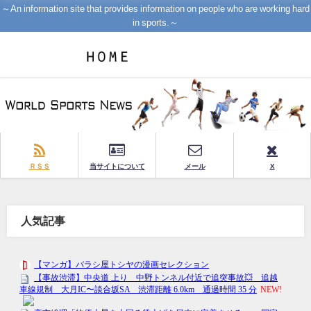
～An information site that provides information on people who are working hard
in sports.～
ＲＳＳ
当サイトについて
メール
X
人気記事