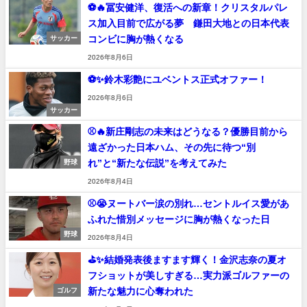
⚽🔥冨安健洋、復活への新章！クリスタルパレ
ス加入目前で広がる夢 鎌田大地との日本代表
コンビに胸が熱くなる
サッカー
2026年8月6日
⚽✨鈴木彩艶にユベントス正式オファー！
2026年8月6日
サッカー
⚾🔥新庄剛志の未来はどうなる？優勝目前から
遠ざかった日本ハム、その先に待つ“別
れ”と“新たな伝説”を考えてみた
野球
2026年8月4日
⚾😭ヌートバー涙の別れ…セントルイス愛があ
ふれた惜別メッセージに胸が熱くなった日
野球
2026年8月4日
⛳✨結婚発表後ますます輝く！金沢志奈の夏オ
フショットが美しすぎる…実力派ゴルファーの
新たな魅力に心奪われた
ゴルフ