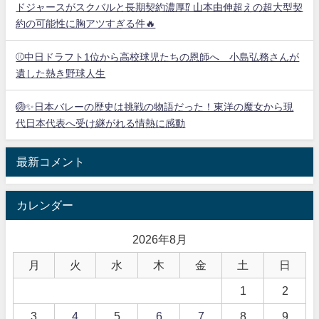
ドジャースがスクバルと長期契約濃厚⁉︎ 山本由伸超えの超大型契
約の可能性に胸アツすぎる件🔥
⚾中日ドラフト1位から高校球児たちの恩師へ 小島弘務さんが
遺した熱き野球人生
🏐✨日本バレーの歴史は挑戦の物語だった！東洋の魔女から現
代日本代表へ受け継がれる情熱に感動
最新コメント
カレンダー
2026年8月
月
火
水
木
金
土
日
1
2
3
4
5
6
7
8
9