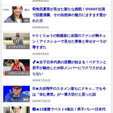
2026年8月4日
🥋角田夏実が見せた新たな挑戦！VIVANT出演
で話題沸騰、その自然体の魅力にますます惹か
れた日
etc
2026年8月4日
✨りくりゅうの制服姿に全国のファンが胸キュ
ン！アイスショーで見せた青春と幸せオーラが
尊すぎた
フィギュアスケー
ト
2026年8月4日
🏀🔥女子日本代表の逆襲が始まる！ベテランと
若手が融合したW杯メンバーにワクワクが止ま
らない
バスケットボール
2026年7月31日
⚾🔥大谷翔平のスタメン落ちにドキッ…でも今
は「休む勇気」が一番大切だと思った話
野球
2026年7月31日
🏐🔥13連勝でベスト4進出！男子バレー日本代