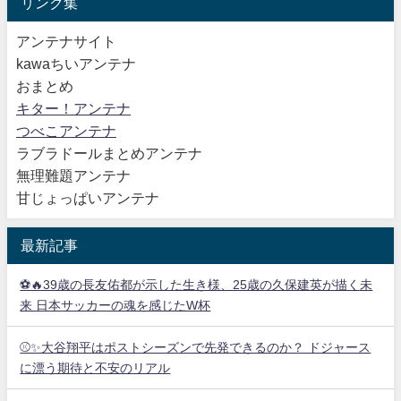
リンク集
アンテナサイト
kawaちいアンテナ
おまとめ
キター！アンテナ
つべこアンテナ
ラブラドールまとめアンテナ
無理難題アンテナ
甘じょっぱいアンテナ
最新記事
⚽🔥39歳の長友佑都が示した生き様、25歳の久保建英が描く未
来 日本サッカーの魂を感じたW杯
⚾✨大谷翔平はポストシーズンで先発できるのか？ ドジャース
に漂う期待と不安のリアル