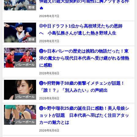
伸超えの超大型契約の可能性に胸アツすぎる件
🔥
野球
2026年8月7日
⚾中日ドラフト1位から高校球児たちの恩師
へ 小島弘務さんが遺した熱き野球人生
野球
2026年8月7日
🏐✨日本バレーの歴史は挑戦の物語だった！東
洋の魔女から現代日本代表へ受け継がれる情熱
に感動
バレーボール
2026年8月6日
🏐✨狩野舞子38歳の衝撃イメチェンが話題！
「誰！？」「別人みたい」の声続出
バレーボール
2026年8月6日
🏐✨野中瑠衣25歳の誕生日に感動！美人母娘シ
ョットが話題 日本代表へ羽ばたく注目アタッ
カーの魅力とは
バレーボール
2026年8月6日